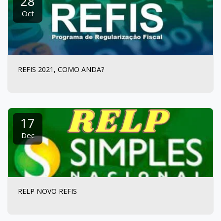
28
Oct
REFIS 2021, COMO ANDA?
17
Dec
RELP NOVO REFIS