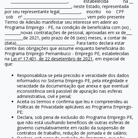
, estabelecida na
, neste Estado, representada
por seu representante legal
, inscrito no CPF
sob nº
, vem pelo presente
Termo de Adesão manifestar seu interesse em aderir ao
Programa Emprego - PE, na condição de beneficiária com (xx)
novas contratações de pessoal, aprovadas em xx de
de 2021, pelo prazo de 06 (seis) meses, a contar de
(data)
. Para tanto declara estar
ciente das obrigações que assume enquanto beneficiária do
Programa Emprego Pernambuco - Emprego PE, estabelecidas
na
Lei nº 17.401, de 22 de
setembro de 2021
, em especial de
que:
Responsabiliza-se pela precisão e veracidade dos dados
informados no Sistema Emprego-PE, pela integridade e
veracidade da documentação que anexa e que eventual
inconsistência será passível de apuração nas esferas
administrativa, civil e penal;
Aceita os termos e confirma que leu e compreendeu as
Políticas de Privacidade aplicáveis ao Programa Emprego-
PE;
Declara, sob pena de exclusão do Programa Emprego-PE,
que não está usufruindo benefícios de outras esferas de
governo cumulativamente em razão da suspensão de
contratos de trabalho, redução de jornada e de salário;