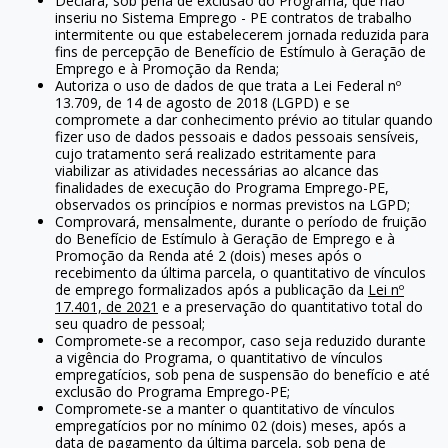
Declara, sob pena de exclusão do Programa, que não
inseriu no Sistema Emprego - PE contratos de trabalho
intermitente ou que estabelecerem jornada reduzida para
fins de percepção de Benefício de Estímulo à Geração de
Emprego e à Promoção da Renda;
Autoriza o uso de dados de que trata a Lei Federal nº
13.709, de 14 de agosto de 2018 (LGPD) e se
compromete a dar conhecimento prévio ao titular quando
fizer uso de dados pessoais e dados pessoais sensíveis,
cujo tratamento será realizado estritamente para
viabilizar as atividades necessárias ao alcance das
finalidades de execução do Programa Emprego-PE,
observados os princípios e normas previstos na LGPD;
Comprovará, mensalmente, durante o período de fruição
do Benefício de Estímulo à Geração de Emprego e à
Promoção da Renda até 2 (dois) meses após o
recebimento da última parcela, o quantitativo de vínculos
de emprego formalizados após a publicação da
Lei nº
17.401, de 2021
e a preservação do quantitativo total do
seu quadro de pessoal;
Compromete-se a recompor, caso seja reduzido durante
a vigência do Programa, o quantitativo de vínculos
empregatícios, sob pena de suspensão do benefício e até
exclusão do Programa Emprego-PE;
Compromete-se a manter o quantitativo de vínculos
empregatícios por no mínimo 02 (dois) meses, após a
data de pagamento da última parcela, sob pena de